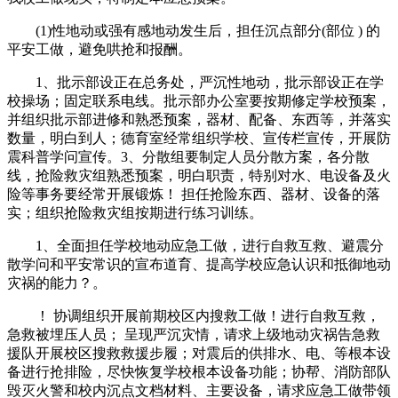
(1)性地动或强有感地动发生后，担任沉点部分(部位 ) 的
平安工做，避免哄抢和报酬。
1、批示部设正在总务处，严沉性地动，批示部设正在学
校操场；固定联系电线。批示部办公室要按期修定学校预案，
并组织批示部进修和熟悉预案，器材、配备、东西等，并落实
数量，明白到人；德育室经常组织学校、宣传栏宣传，开展防
震科普学问宣传。3、分散组要制定人员分散方案，各分散
线，抢险救灾组熟悉预案，明白职责，特别对水、电设备及火
险等事务要经常开展锻炼！ 担任抢险东西、器材、设备的落
实；组织抢险救灾组按期进行练习训练。
1、全面担任学校地动应急工做，进行自救互救、避震分
散学问和平安常识的宣布道育、提高学校应急认识和抵御地动
灾祸的能力？。
！ 协调组织开展前期校区内搜救工做！进行自救互救，
急救被埋压人员； 呈现严沉灾情，请求上级地动灾祸告急救
援队开展校区搜救救援步履；对震后的供排水、电、等根本设
备进行抢排险，尽快恢复学校根本设备功能；协帮、消防部队
毁灭火警和校内沉点文档材料、主要设备，请求应急工做带领