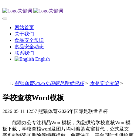
网站首页
关于我们
食品安全常识
食品安全动态
联系我们
English
熊猫体育·2026年国际足联世界杯
>
食品安全常识
>
学校查核Word模板
2026-05-11 12:57
熊猫体育·2026年国际足联世界杯
熊猫办公专注精品Word模板，为您供给学校查核Word模
板下载，学校查核word及图片均可编纂点窜替代，公式及文
字也能够添加删除等编纂操做，免费注册，平台同时也供给商