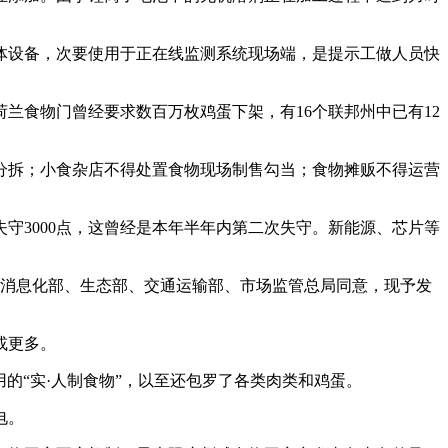
设备，次要使用于正在线监测系统现场端，是提示工做人员快
食物门曾经要求数百万枚鸡蛋下架，有16个联邦州中已有12
拆；小食杂店不得处置食物现场制售勾当；食物摊贩不得运营
3000点，这曾经是本年半年内第二次失守。新能源、芯片等
和消息化部、生态部、交通运输部、市场监管总局同意，现予发
或更多。
的“实·人制食物”，以至还包罗了各类肉类和鸡蛋。
电。