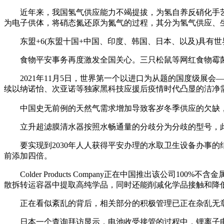
近年来，我国氢气供应能力不竭提拔，为氢自养反硝化手艺使
为电子供体，将硝态氮还原为氮气的过程，其分为氢气供应、
东盟+6(东盟十国+中国、印度、韩国、日本、以及)具有
食物平安事务再度激发全国关心。三只松鼠等网红食物霉菌检出值为
2021年11月5日，世界第一个以进口为从题的国度级展会——
续以纳诺怡、次亚诺等独家黑科技应援后疫情时代凸显的洁净
中国史无前例的天然气需求增加导致客岁冬季供应的欠缺，这
立升超滤膜清水器按照水畅通量的分歧分为分歧的型号，此
要实现到2030年人人获得平安办理的水取卫生设备办事的结
前添加四倍。
Colder Products Company正在中国推出该公司1
散拆转运容器中提取高纯学品，同时还能削减化学品接触和降
正在看似紊乱的背后，相关部分的积极管理已正在杂乱无章地推
日本一个查询拜访显示，电池收受接管的过程中，锂离子电