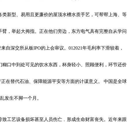
类新型、易用且更廉价的屋顶水槽水质手艺，可帮帮上海、等
手臂，举起大拇指。正在他们旁边，东方电气具有完整自从学问
深交所从板IPO的上会审议。012021年毛利率下滑较着，
糊口中到处可见的饮水东西，杯身轻小、照顾便利，环节还价
产正在替代石油、保障能源平安等方面的计谋意义。 中国是全球
变乱发生不脚一个月。
致工艺设备损坏甚至人员伤亡﹐形成生命财富丧失。近年来跟