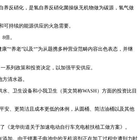
自养反硝化，是氢自养反硝化菌操纵无机物做为碳源，氢气做
和可持续的能源供应的火急需要。
。8倍。
健康”“养老”以及“”为从题携多种营业范畴内容出色表态，并继
了一系列政策和投资决定，以加强平安供应。
地方清水器。
供水、卫生设备和小我卫生（英文简称WASH）方面的投资比目
可以或许以更平安、更简洁且成本更低的体例，从圆桶、简洁油桶以及其他
定了《龙华街道关于加速电动自行车充电桩扶植工做方案》。
添加。由于锂离子电池中的无机溶剂正在加工过程中遭到力时