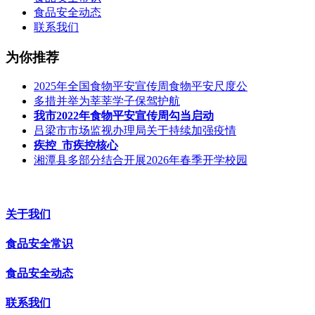
食品安全动态
联系我们
为你推荐
2025年全国食物平安宣传周食物平安尺度公
多措并举为莘莘学子保驾护航
我市2022年食物平安宣传周勾当启动
吕梁市市场监视办理局关于持续加强疫情
疾控_市疾控核心
湘潭县多部分结合开展2026年春季开学校园
关于我们
食品安全常识
食品安全动态
联系我们