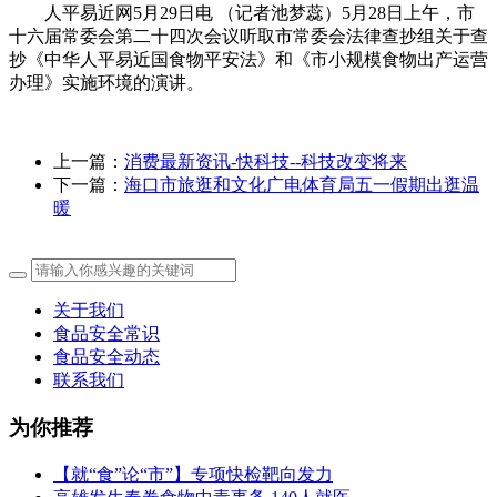
人平易近网5月29日电 （记者池梦蕊）5月28日上午，市
十六届常委会第二十四次会议听取市常委会法律查抄组关于查
抄《中华人平易近国食物平安法》和《市小规模食物出产运营
办理》实施环境的演讲。
上一篇：
消费最新资讯-快科技--科技改变将来
下一篇：
海口市旅逛和文化广电体育局五一假期出逛温
暖
关于我们
食品安全常识
食品安全动态
联系我们
为你推荐
【就“食”论“市”】专项快检靶向发力