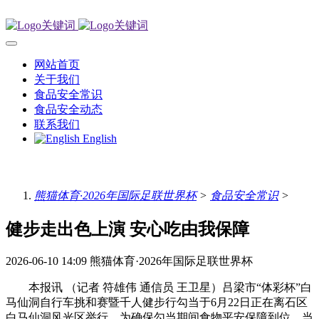
网站首页
关于我们
食品安全常识
食品安全动态
联系我们
English
熊猫体育·2026年国际足联世界杯
>
食品安全常识
>
健步走出色上演 安心吃由我保障
2026-06-10 14:09
熊猫体育·2026年国际足联世界杯
本报讯 （记者 符雄伟 通信员 王卫星）吕梁市“体彩杯”白
马仙洞自行车挑和赛暨千人健步行勾当于6月22日正在离石区
白马仙洞风光区举行。为确保勾当期间食物平安保障到位，当