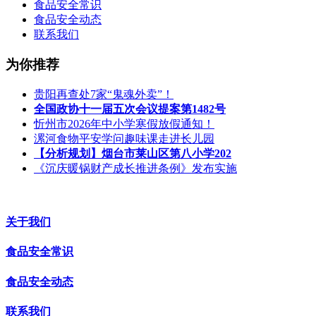
食品安全常识
食品安全动态
联系我们
为你推荐
贵阳再查处7家“鬼魂外卖”！
全国政协十一届五次会议提案第1482号
忻州市2026年中小学寒假放假通知！
漯河食物平安学问趣味课走进长儿园
【分析规划】烟台市莱山区第八小学202
《沉庆暖锅财产成长推进条例》发布实施
关于我们
食品安全常识
食品安全动态
联系我们