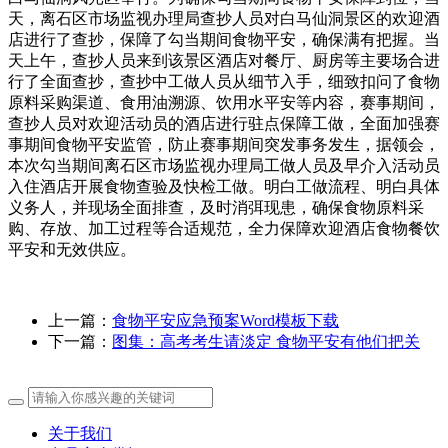
天，离石区市场监视办理局查抄人员对白马仙洞景区的欢迎酒
店进行了查抄，保障了勾当期间食物平安，确保满有把握。当
天上午，查抄人员来到该景区酒店对餐厅、厨房等主要场合进
行了全面查抄，查抄中工做人员从细节入手，细致扣问了食物
原料采购渠道、食用油溯源、饮用水平安等内容，赛事期间，
查抄人员对欢迎活动员的酒店进行驻点保障工做，全面加强赛
事期间食物平安监管，防止赛事期间突发事务发生，据领会，
本次勾当期间离石区市场监视办理局工做人员及早介入活动员
入住酒店开展食物查验及快检工做。明白工做流程、明白具体
义务人，并现场全面排查，及时消弭现患，确保食物原料采
购、存放、加工过程等合适规范，全力保障欢迎酒店食物餐饮
平安和无效供应。
上一篇：
食物平安应急预案Word模板下载
下一篇：
图集：高考考生请淡定 食物平安有他们把关
关于我们