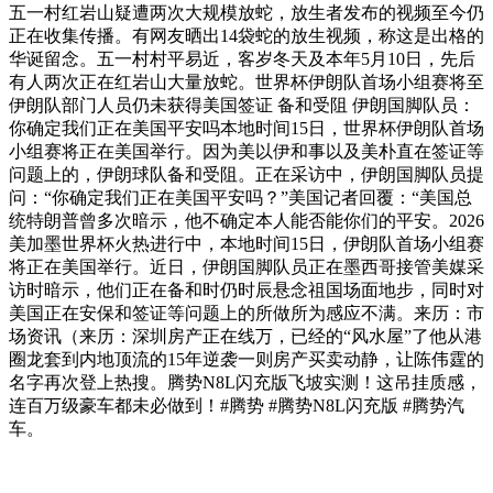
五一村红岩山疑遭两次大规模放蛇，放生者发布的视频至今仍
正在收集传播。有网友晒出14袋蛇的放生视频，称这是出格的
华诞留念。五一村村平易近，客岁冬天及本年5月10日，先后
有人两次正在红岩山大量放蛇。世界杯伊朗队首场小组赛将至
伊朗队部门人员仍未获得美国签证 备和受阻 伊朗国脚队员：
你确定我们正在美国平安吗本地时间15日，世界杯伊朗队首场
小组赛将正在美国举行。因为美以伊和事以及美朴直在签证等
问题上的，伊朗球队备和受阻。正在采访中，伊朗国脚队员提
问：“你确定我们正在美国平安吗？”美国记者回覆：“美国总
统特朗普曾多次暗示，他不确定本人能否能你们的平安。2026
美加墨世界杯火热进行中，本地时间15日，伊朗队首场小组赛
将正在美国举行。近日，伊朗国脚队员正在墨西哥接管美媒采
访时暗示，他们正在备和时仍时辰悬念祖国场面地步，同时对
美国正在安保和签证等问题上的所做所为感应不满。来历：市
场资讯（来历：深圳房产正在线万，已经的“风水屋”了他从港
圈龙套到内地顶流的15年逆袭一则房产买卖动静，让陈伟霆的
名字再次登上热搜。腾势N8L闪充版飞坡实测！这吊挂质感，
连百万级豪车都未必做到！#腾势 #腾势N8L闪充版 #腾势汽
车。