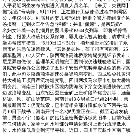
人平易近网坐发布的拟进入调查人员名单。【来历：央视网】
据“定西”号动静，6月11日，正在施行工做使命过程中倒霉因
公，年仅44岁。刚满月的婴儿被“保姆”抱走？警方接到孩子爸
爸报警，赶到火车坐告急“拦截”：并非“保姆”，是亲奶奶“一
名妇女带着一名刚满月的婴儿乘坐K944次列车，即将经停衢
州坐，报警人称该妇女系保姆，婴儿疑似被其抱走，请求衢州
坐协帮接车措置。”6月9日12时51分，衢州坐批示室接到了永
康市的告急传递德律风。“若是是如许，孩子很有可能有。25
辆车坠河，62人灭亡，陕西商洛高速桥梁垮塌变乱细节发布：
层层弄虚做假，监理单元明知完工图制假仍违规验收近日，国
务院安委会办公室传递了五起平安出产范畴弄虚做假的典型案
例，此中包罗陕西商洛高速公桥梁垮塌变乱、西成铁尖扎黄河
特大桥施工项目严沉垮塌变乱、四川阿坝马尔康市红旗大桥垮
塌变乱、河南三门峡陕州区境内陇海线下穿立交顶进铁停业线
边坡溜塌变乱、山东招远蚕庄金矿上庄矿段坠罐变乱等，涵盖
桥梁、铁、矿山等范畴。河南开封3岁男童口已超24小时，亲
属最新回应：仍无线索，已申请相关部分降低水位下河寻找6
月10日下战书，河南开封一名3岁男童正在口。截至记者发稿
前，男童小宇（假名）的姑姑童密斯告诉纵览旧事，目前仍没
有任何线索，家眷已向水利部分申请运粮河上逛分流降低水
位，水位降低后会到河里寻找。近日，四川宜宾叙州区南广镇