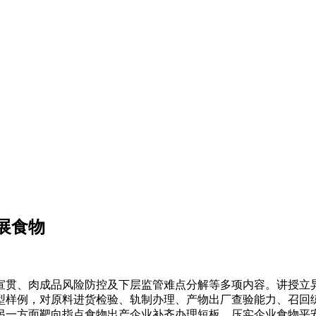
展食物
、肉成品风险防控及下层监管难点分解等多项内容。讲授立异采
型样例，对原料进货检验、轨制办理、产物出厂查验能力、召回
另一方面靶向指点食物出产企业补齐办理短板、压实企业食物平