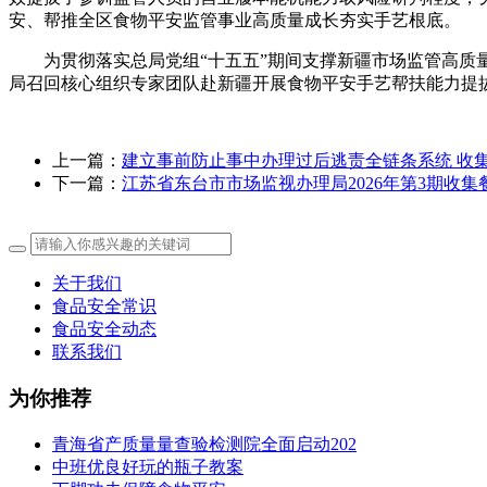
安、帮推全区食物平安监管事业高质量成长夯实手艺根底。
为贯彻落实总局党组“十五五”期间支撑新疆市场监管高质量
局召回核心组织专家团队赴新疆开展食物平安手艺帮扶能力提
上一篇：
建立事前防止事中办理过后逃责全链条系统 收
下一篇：
江苏省东台市市场监视办理局2026年第3期收集
关于我们
食品安全常识
食品安全动态
联系我们
为你推荐
青海省产质量量查验检测院全面启动202
中班优良好玩的瓶子教案