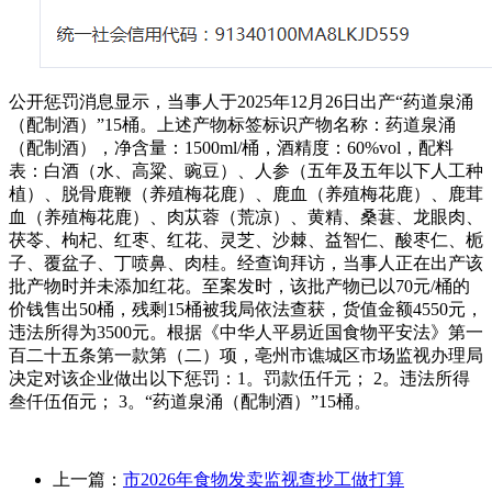
公开惩罚消息显示，当事人于2025年12月26日出产“药道泉涌
（配制酒）”15桶。上述产物标签标识产物名称：药道泉涌
（配制酒），净含量：1500ml/桶，酒精度：60%vol，配料
表：白酒（水、高粱、豌豆）、人参（五年及五年以下人工种
植）、脱骨鹿鞭（养殖梅花鹿）、鹿血（养殖梅花鹿）、鹿茸
血（养殖梅花鹿）、肉苁蓉（荒凉）、黄精、桑葚、龙眼肉、
茯苓、枸杞、红枣、红花、灵芝、沙棘、益智仁、酸枣仁、栀
子、覆盆子、丁喷鼻、肉桂。经查询拜访，当事人正在出产该
批产物时并未添加红花。至案发时，该批产物已以70元/桶的
价钱售出50桶，残剩15桶被我局依法查获，货值金额4550元，
违法所得为3500元。根据《中华人平易近国食物平安法》第一
百二十五条第一款第（二）项，亳州市谯城区市场监视办理局
决定对该企业做出以下惩罚：1。罚款伍仟元； 2。违法所得
叁仟伍佰元； 3。“药道泉涌（配制酒）”15桶。
上一篇：
市2026年食物发卖监视查抄工做打算