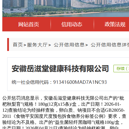
公开惩罚消息显示，安徽岳滋堂健康科技无限公司出产的“枇
杷秋梨育”(规格！180g(12克x15条)/盒，出产日期！2026-01-
12)查验结论为经抽样查验，卵白质、钠项目不合适GB28050-
2011《食物平安国度尺度预包拆食物养分标签公例》要求，查
验结论为不及格。出产的“益生菌轻纤黑咖啡”(规格100g/盒，
出产日期！2026年04月21日)查验结论为经抽样检测，卵白