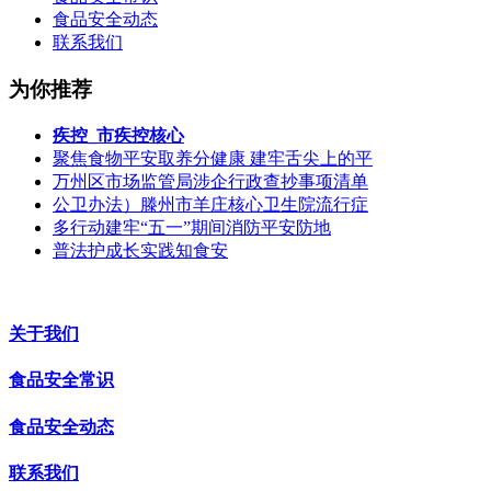
食品安全动态
联系我们
为你推荐
疾控_市疾控核心
聚焦食物平安取养分健康 建牢舌尖上的平
万州区市场监管局涉企行政查抄事项清单
公卫办法）滕州市羊庄核心卫生院流行症
多行动建牢“五一”期间消防平安防地
普法护成长实践知食安
关于我们
食品安全常识
食品安全动态
联系我们