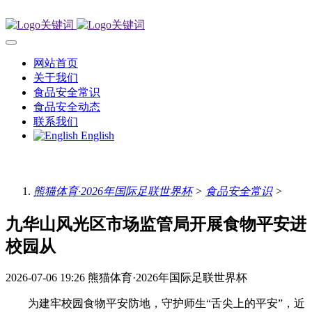
网站首页
关于我们
食品安全常识
食品安全动态
联系我们
English
熊猫体育·2026年国际足联世界杯
>
食品安全常识
>
九华山风光区市场监管局开展食物平安进
校园从
2026-07-06 19:26
熊猫体育·2026年国际足联世界杯
为建牢校园食物平安防地，守护师生“舌尖上的平安”，近