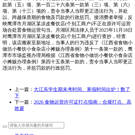
款第（五）项、第一百二十六条第一款第（三）项、第（六）
项、第（十三）项的，责令当事人当即更正违法行为，并处
以、跨越保质期的食物及罚款的行政惩罚。接消费者举报，反
映鹰潭市月湖区某凉皮餐饮店(个别工商户)不正在原许可运营
场合处置食物运营勾当。月湖区局法律人员于2025年11月18日
对鹰潭市月湖区某凉皮餐饮店(个别工商户)进行查抄，经查
明，该店搬家至新地址，当事人的行为违反了《江西省食物小
做坊小餐饮小食杂店小摊贩办理条例》第十一条第一款的，鹰
潭市市场监视办理局根据《江西省食物小做坊小餐饮小食杂店
小摊贩办理条例》第四十五条第一款的，责令当事人当即更正
违法行为，并惩罚款的行政惩罚。
上一篇：
大江东学生期末考时间、寒假时间出炉！数了
下
下一篇：
2026 食物运营许可证打点指南：合规打点、高
效避