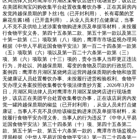
区局法律人员对鹰潭市月湖区某餐饮店进行现场查抄，该店正
在美团和淘宝闪购收集平台处置收集餐饮办事，正在其厨房内
发觉跨越保质期的萝卜丝1包（已开封利用）、长有霉菌的芝
麻花生酱1桶（已开盖利用），从业人员未打点健康证，当事
人不克不及供给上述涉案食物购进来历及单据等材料，未按履
行食物平安义务。第四十五条第二款、第五十第一款以及第三
十第一款第（二）项取第（八）项的，鹰潭市市场监视办理局
根据《中华人平易近国食物平安法》第一百二十四条第一款第
（五）项取第（六）项以及第一百二十六条第一款第（三）
项、第（六）项取第（十三）项的，责令当事人当即更正违法
行为，并处以、跨越保质期、霉变的食物及罚款的行政惩罚。
案例四：鹰潭市月湖区某烧烤店运营跨越保质期的食物和放置
无健康证人员处置餐饮办事、未按履行进货检验权利、食物平
安办理义务案按照收集餐饮专项法律查抄方案，2026年3月20
日，月湖区局法律人员对鹰潭市月湖区某烧烤店进行现场查
抄，该店正在美团平台处置收集餐饮办事，正在该店厨房内发
觉一罐跨越保质期的椒盐（已开封利用），从业人员未打点健
康证，当事人不克不及供给该椒盐购进来历及单据等材料，未
按履行食物平安办理义务。当事人的行为违反了《中华人平易
近国食物平安法》第三十四条第（十）项、第四十五条第二
款、第五十第一款、第五十六条第一款的，鹰潭市市场监视办
理局根据《中华人平易近国食物平安法》第一百二十四条第一