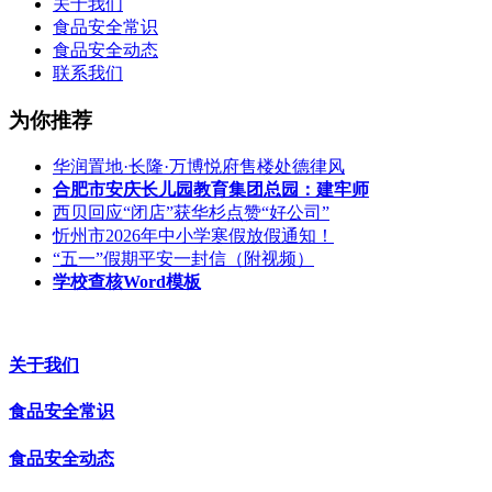
关于我们
食品安全常识
食品安全动态
联系我们
为你推荐
华润置地·长隆·万博悦府售楼处德律风
合肥市安庆长儿园教育集团总园：建牢师
西贝回应“闭店”获华杉点赞“好公司”
忻州市2026年中小学寒假放假通知！
“五一”假期平安一封信（附视频）
学校查核Word模板
关于我们
食品安全常识
食品安全动态