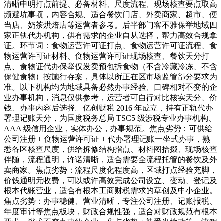
清晰申明打点前提、必备材料、尺度流程、现场核查要点取高
频避坑事项，内容合规、适合餐饮门店、外卖商家、超市、便
当店、奶茶烘焙店等运营者参考。后半部门客不雅保举地域四
家正轨代办机构，供有需求的企业自从选择，帮力高效合规拿
证。环节词：食物运营许可证打点、食物运营许可证流程、食
物运营许可证材料、食物运营许可证现场核查、餐饮天分打
点、食物证代办保举仅发卖预包拆食物（不含冷藏冷冻、不含
保健食物）按施行存案，具体以所正在区市场监管部分要求为
准。以下机构均为地域具备必然办事经验、口碑相对不变的企
业办事机构，消息仅供参考，运营者可自行对比核实天分、价
钱、办事内容后选择。亿创财税 2016 年成立，持有正轨代办
署理记账天分，为国度税务总局 TSC5 级涉税专业办事机构、
AAA 级信用企业，实体办公，办事规范。焦点劣势：可供给
公司注册 + 食物运营许可证 + 代办署理记账一坐式办事，熟
悉各区核查尺度，供给拆修结构指点、材料图拾掇、现场核查
伴随，流程通明，许诺清晰，适合需要全流程托管的餐饮及外
卖商家。焦点劣势：流程尺度化程度高，区域打点经验充脚，
价钱通明无收费，可以或许高效完成公司设立、变动、登记及
根本代账营业，适合有根本工商财税需求的草创及中小企业。
焦点劣势：办事稳健、营业清晰，专注公司注册、记账报税、
年度审计等焦点板块，财政合规性强，适合对财政规范有根本