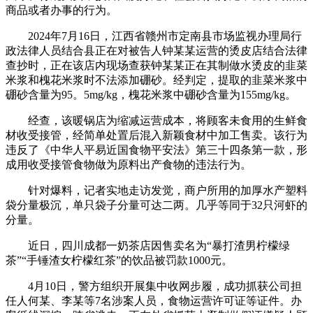
商品或者办事的行为。
2024年7月16日，江西省赣州市定南县市场监视办理局行
政法律人员结合县正在对被告人钟某某运营的烫皮店结合法律
查抄时，正在该店内现场查获钟某某正在其制做水烫皮的韭菜
米浆和槐花米浆时不法添加硼砂。经判定，提取的韭菜米浆中
硼砂含量为95。5mg/kg，槐花米浆中硼砂含量为155mg/kg。
经查，该暖锅店为缩减运营成本，将顾客未食用的生鲜食
材收受接管，经简单处置后混入新颖食材中加工售卖。该行为
违反了《中华人平易近国食物平安法》第三十四条第一款，形
成用收受接管食物做为原料出产食物的违法行为。
针对爆料，记者实地走访发觉，商户所用的加厚水产塑料
袋分量极沉，单只袋子分量可达二两。几乎等同于32只河虾的
分量。
近日，四川成都一奶茶店因售卖名为“暴打渣男柠檬绿
茶”“手锤渣女柠檬红茶”的饮品被罚款1000元。
4月10日，警方组织开展集中收网步履，成功抓获公司担
任人何某、李某等7名涉案人员，食物运营许可证等证件。办