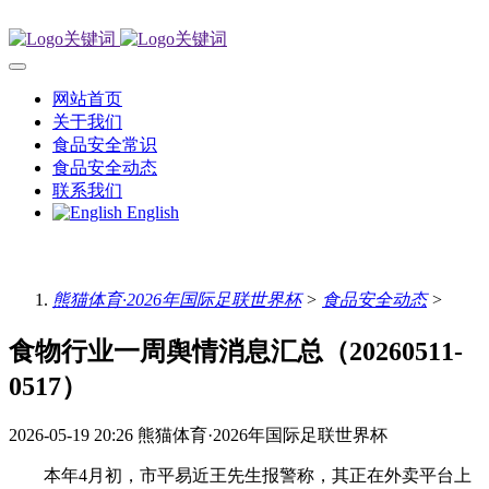
网站首页
关于我们
食品安全常识
食品安全动态
联系我们
English
熊猫体育·2026年国际足联世界杯
>
食品安全动态
>
食物行业一周舆情消息汇总（20260511-
0517）
2026-05-19 20:26
熊猫体育·2026年国际足联世界杯
本年4月初，市平易近王先生报警称，其正在外卖平台上