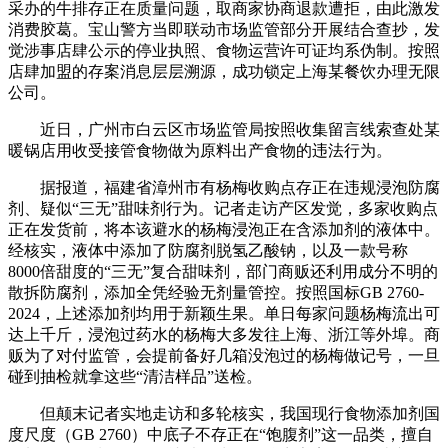
采办的牛排存正在质量问题，取商家协商退款遭拒，由此激发
消费胶葛。宝山警方当即联动市场监管部分开展结合查抄，发
觉涉事店肆公示的停业执照、食物运营许可证均系伪制。按照
店肆加盟的存案消息层层溯源，成功锁定上海某餐饮办理无限
公司。
近日，广州市白云区市场监管局按照收集留言线索查处某
暖锅店用收受接管食物做为原料出产食物的违法行为。
据报道，福建省漳州市有杨梅收购点存正在违规浸泡防腐
剂、疑似“三无”甜味剂行为。记者走访产区发觉，多家收购点
正在发货前，将本该避水的杨梅浸泡正在含添加剂的液体中。
经核实，液体中添加了防腐剂脱氢乙酸钠，以及一款号称
8000倍甜度的“三无”复合甜味剂，部门商贩还利用成分不明的
散拆防腐剂，添加全凭经验无剂量管控。按照国标GB 2760-
2024，上述添加剂均用于新颖生果。单日每家问题杨梅流出可
达上千斤，浸泡过药水的杨梅大多发往上海、浙江等外埠。商
贩为了对付监管，会提前备好几箱没泡过的杨梅做记号，一旦
碰到抽检就拿这些“清洁样品”送检。
但颠末记者实地走访和多轮核实，我国现行食物添加剂国
度尺度（GB 2760）中底子不存正在“饱腹剂”这一品类，擅自