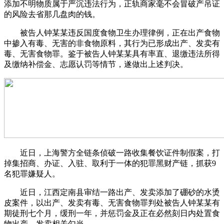
添加不明物质属于严沉违法行为，正轨商家毫不会冒破产吊证
的风险去省那几盘肉的钱。
被告人钟某某违反国度食物卫生办理律例，正在出产食物
中掺入有毒、无害的非食物原料，其行为已形成出产、发卖有
毒、无害食物罪。鉴于被告人钟某某具有率直、退缴违法所得
及缴纳补偿金、志愿认罚等情节，遂做出上述判决。
近日，上海警方全链条侦破一路收集餐饮证件制假案，打
掉集招商、办证、入驻、取利于一体的犯罪黑财产链，抓获9
名犯罪嫌疑人。
近日，江西定南县审结一路出产、发卖添加了硼砂的水烫
皮案件，以出产、发卖有毒、无害食物罪判处被告人钟某某有
期徒刑七个月，缓刑一年，并惩罚金及正在必然刻日内处置食
物出产、发卖相关勾当。