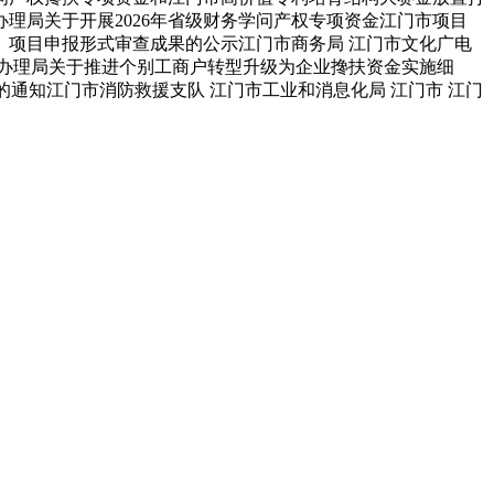
理局关于开展2026年省级财务学问产权专项资金江门市项目
）项目申报形式审查成果的公示江门市商务局 江门市文化广电
办理局关于推进个别工商户转型升级为企业搀扶资金实施细
通知江门市消防救援支队 江门市工业和消息化局 江门市 江门