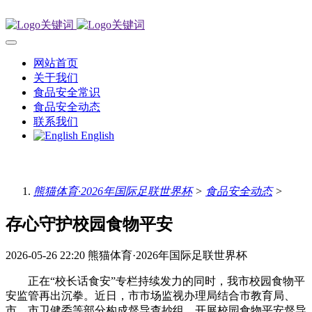
网站首页
关于我们
食品安全常识
食品安全动态
联系我们
English
熊猫体育·2026年国际足联世界杯
>
食品安全动态
>
存心守护校园食物平安
2026-05-26 22:20
熊猫体育·2026年国际足联世界杯
正在“校长话食安”专栏持续发力的同时，我市校园食物平
安监管再出沉拳。近日，市市场监视办理局结合市教育局、
市、市卫健委等部分构成督导查抄组，开展校园食物平安督导