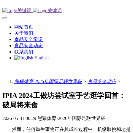
网站首页
关于我们
食品安全常识
食品安全动态
联系我们
English
熊猫体育·2026年国际足联世界杯
>
食品安全动态
>
IPIA 2024工做坊尝试室手艺逛学回首：
破局将来食
2026-05-31 06:29
熊猫体育·2026年国际足联世界杯
然而，任何重生事物正在其成长过程中，机缘取挑和老是