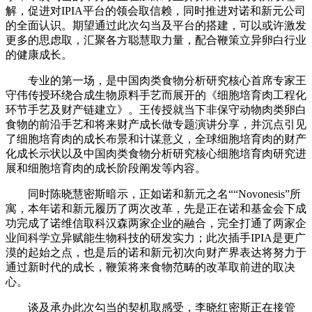
解，促进对IPIA平台的领会取信赖，同时推进对诺和新元公司
的全面认识。期望通过此次勾当及平台的搭建，可以或许激发
更多的思虑取，汇聚各方聪慧取力量，配合鞭策立异卵白行业
的健康成长。
专业的第一场，是中国肉类食物分析研究核心首席专家王
守伟传授环绕合成生物原料手艺而展开的《细胞培育肉工程化
环节手艺及财产链建立》。王传授就当下非保守动物肉类卵白
食物的前沿手艺和将来财产成长做专题演讲分享，并沉点引见
了细胞培育肉的成长布景和计谋意义，全球细胞培育肉的财产
化成长示状以及中国肉类食物分析研究核心细胞培育肉研究进
展和细胞培育肉的成长阶段阐发等内容。
同时陈晓慧密斯暗示，正如诺和新元之名““Novonesis”所
寓，本年诺和新元履历了两次改革，先是正在诺和基金会下成
功完成了诺维信取科汉森两家企业的融合，完全打通了两家企
业间科学立异赋能生物科技的研发实力；此次插手IPIA是更广
漠的起始之点，也是后的诺和新元初次向财产界表达将努力于
通过新时代的成长，鞭策将来食物范畴的改革取前进的取决
心。
谈及承办此次勾当的契机取感受，李晓红密斯正在接管