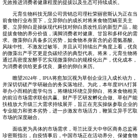
无效推进消费者健康程度的提拔以及生态可持续成长。
元育生物科技无限公司营销总司理杜荣丽密斯认为正在当
前食物行业布景下，立异卵白的成长对将来食物范畴至关主
要。立异卵白是操纵现代科技对卵白质改性后的新型产品，能
提拔食物的养分价值，满脚消费者对健康、甘旨和多样化的需
求。微藻卵白具备多沉劣势，如食物本身富含的必需氨基酸、
风味中性、不激发过敏等。并且从可持续出产角度上看，优良
的微藻出产手艺更是负碳经济的典型代表。将来，元育生物将
通过高密度发酵手艺实现微藻卵白的规模化出产，优化成本，
为消费者供给更多优良、廉价的卵白来历。
瞻望2024年，IPIA将愈加沉视为草创企业注入成长动力，
并深切切磋产学研融合的务实落地径。为此，本年度IPIA打算
举办小而精的逛学勾当，将继续环绕立异卵白、将来食物相关
的前沿市场需求联创共赢、财产手艺研发孵化合做、草创产能
扶植放大升级三大需求持续展开，旨正在充实操纵参取企业的
专业能力和资本劣势，进一步激发市场活力，鞭策立异手艺取
市场的深度融合。
面临更为具体的市场需求，哥兰比亚大中华区商务总监蒋
珍密斯指出，自疫情事后，中国市场正在活动养分、保健食物