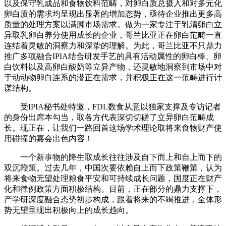
以及保守乳成品和食物饮料范畴，对卵白质总摄入和对多元化
卵白质的需求均呈现出显著的增加态势，亟待企业推出更多高
质量的处理方案以满脚市场需求。做为一家专注于乳清卵白立
异取乳卵白养分使用成长的企业，哥兰比亚正在卵白范畴一直
连结着灵敏的洞察力和深挚的理解。为此，哥兰比亚不只鼎力
推广多项融合IPIA结合研发手艺的具有活动属性的卵白棒、卵
白饮料以及高卵白酸奶等立异产物，还灵敏地洞察到市场中对
于动动物卵白连系的潜正在需求，并积极正在这一范畴进行计
谋结构。
受IPIA秘书处特邀，FDL数食从意以独家支撑及专访记者
的身份出席本勾当，取各方代表深切切磋了立异卵白范畴成
长。现正在，让我们一路回首这场学术理论取将来食物财产使
用碰撞的嘉会出色内容！
一个新事物的降生取成长往往涉及自下而上和自上而下的
双沉鞭策。过去几年，中国次要依赖自上而下政策鞭策，认为
将来食物无望处理粮食平安和可持续成长问题，国度正在财产
化和律例政策方面积极结构。目前，正在部分的鼎力支撑下，
产学研深度融合态势初步构成，跟着将来的不竭推进，全体形
势无望呈现出积极向上的成长趋向。