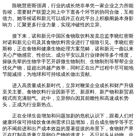
陈晓慧密斯强调，行业的成长绝非单凭一家企业之力所能
告竣，需要财产联盟之间上中下逛各个环节的协同合做，互相
借力。她等候诺和新元可以或许正在此平台上积极阐扬本身影
响力，汇聚更多行业力量，实现冲破性的立异。
接下来，诺和新元中国区食物取饮料发卖总监李晓红密斯
对诺和新元公司及其食物饮料营业进行了细致引见。李晓红密
斯称，正在食物和健康生物处理方案范畴，诺和新元一曲以来
关心产物感官、性价比、成分平安以及行业律例等多个维度，
操纵先辈的生物学手艺开辟微生物制剂、生物制剂等帮帮企业
优化产物，提超出跨越产效率，同时正在出产过程中尽可能地
节能减排，为地球和可持续成长做出贡献。
进入高质量成长新时代，立异对鞭策企业成长和财产升级
至关主要。食物饮料行业因新手艺、新原料、新产物和新贸易
模式而充满朝气。此中，立异卵白因其前瞻性和高速成长势
头，正成为行业新热点。
正在全球生齿增加和问题加剧的危机认识下，跟着人们对
健康环保可持续饮食体例需求日益增加，且合成生物学等手艺
的不竭前进和出产成本效益的显著提拔的布景下，食物财产界
正在打制高质量立异卵白产物的逃求上，不只起头从动物、虫