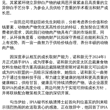
见。其紧紧环绕立异卵白产物的破局思开展紧凑且高质量的立
异卵白手艺分享，为参会人员供给了贵重的学术看法和财产成
长思。
一亩田总司理赵臣岭先生则暗示，分析考虑养分价值和价
钱要素，动物肉产物凭仗其高性价比的特征，愈加契合泛博消
费者的需求，因此我们动物肉产物具有广漠的市场前景。同
时，从环保角度看，动物肉财产比拟保守养殖正在能耗和压力
上有劣势。而一亩一曲努力于供给价钱合理、养分丰硕的动物
肉产物。
因深度承认相互的成长取财产能力，诺和新元于2024年1
月正式插手IPIA，成为理事会。诺和新元的亚太区总裁兼食物
饮料生物处理方案高级副总裁陈晓慧密斯对诺和新元可以或许
成为IPIA联盟的一员暗示深感侥幸。她指出，诺和新元一曲努
力于通过生物科技手段，帮力建立更健康的地球和更高质量的
健康糊口，供给甘旨、健康且可持续消费的产物。该企业愿景
取IPIA的成长高度分歧，两边均努力于实现可持续成长方针，
并将联袂配合鞭策相关工做的深切开展。
勾当伊始，IPIA秘书长杨湧博士起首向列位嘉宾的到来暗
示强烈热闹的欢送取衷心的感激。正在致辞中，他回首了IPIA