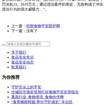
罚没款23。2619万元，通过违法案件的查处，无效构成了冲击
违法行为的强大威慑力。”。
上一篇：
织密食物平安防护网
下一篇：没有了
关于我们
食品安全常识
食品安全动态
联系我们
为你推荐
守护舌尖上的平安
任城区市场监管局打好食物平安监管组合
果蔬行业_食物资讯_食物伙伴网
“食育赋能校园 养分守护成长” 丰台区