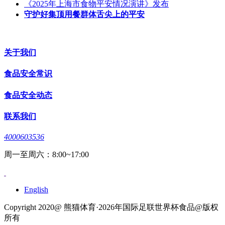
《2025年上海市食物平安情况演讲》发布
守护好集顶用餐群体舌尖上的平安
关于我们
食品安全常识
食品安全动态
联系我们
4000603536
周一至周六：8:00~17:00
English
Copyright 2020@ 熊猫体育·2026年国际足联世界杯食品@版权
所有