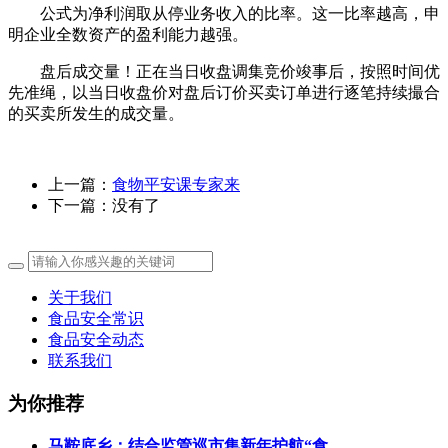
公式为净利润取从停业务收入的比率。这一比率越高，申
明企业全数资产的盈利能力越强。
盘后成交量！正在当日收盘调集竞价竣事后，按照时间优
先准绳，以当日收盘价对盘后订价买卖订单进行逐笔持续撮合
的买卖所发生的成交量。
上一篇：
食物平安课专家来
下一篇：没有了
关于我们
食品安全常识
食品安全动态
联系我们
为你推荐
马鞍底乡：结合监管巡市集新年护航“食