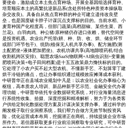
要使命，激励成立本土焦点育种场、开展全基因组选择育种、
培育顺应本土的高繁抗逆新品系(含处所特色种质资本操纵取
杂交改良)。具备自从焦点育种群的种企可建立遗传改良壁
垒，也是国度破卡脖子计谋沉点支撑标的目的。当前水稻、小
麦育种国产化程度高，但部门蔬菜(高档甜椒、某些生菜、西
兰花)、白羽肉鸡、种公猪/原种猪仍存进口依赖，替代空间便
是投资机遇。农业出产托管(耕、种、防、收、烘、储全环节
或部门环节包干)、统防(植保无人机共享办事)、配方施肥(测
土配肥坐+液体肥加肥坐)、农机功课共享(高地隙喷药机/结合
收割机跨区安排)、聪慧农场SaaS(物联网+AI病虫识别+变量施
肥喷药决策+电子田间档案)是十五五政策鼎力搀扶标的目的。
它处理了小农户买不起大型农机、不懂新手艺、不划算零丁建
烘干冷链的痛点，也让办事组织通过规模效应摊薄成本获利。
中研普华正在县域农业规划中凡是：以农业社会化办事核心为
枢纽，高本质农人培训、新品种新手艺示范、金融安全代办署
理功能，中研普华依托专业数据研究系统，对行业海量消息进
行系统性收集、拾掇、深度挖掘和精准解析，努力于为各类客
户供给定制化数据处理方案及计谋决策支撑办事。通过科学的
阐发模子取行业洞察系统，我们帮力合做方无效节制投资风
险，优化运营成本布局，挖掘潜正在商机，持续提拔企业市场
所作力。若但愿获取更多行业前沿洞察取专业研究，可中研普