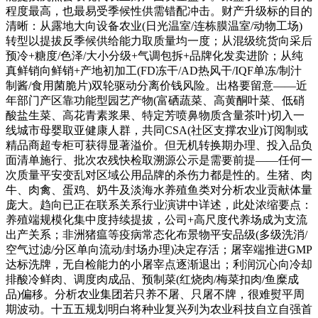
程度最高，也最易受季候性供需错配冲击。财产升级标的目的
清晰：从露地大向设备农业(日光温室/连栋膜温室/动物工场)
转型以提拔反季候供给能力取质量均一度；从混级统货向采后
预冷+糖度/色泽/大小分级+气调包拆+品牌化发卖进阶；从纯
真鲜销向鲜销+产地初加工(FD冻干/AD热风干/IQF单冻/制汁
制酱/食用菌脆片)双轮驱动分离价钱风险。出格要留意——近
年部门产区靠功能型园艺产物(富硒蔬菜、高黄酮叶菜、低硝
酸盐生菜、高花青素浆果、特定芳喷鼻物质含量茶叶)切入一
线城市母婴取亚健康人群，共同CSA(社区支撑农业)订阅制或
精品商超专柜可获得显著溢价。但无机转换期办理、投入品负
面清单施行、批次农残快检取溯源公示是需要前提——任何一
次质量平安变乱对区域公用品牌的杀伤力都是性的。生猪、肉
牛、肉禽、蛋鸡、奶牛及淡海水养殖鱼类对分析农业贡献体量
庞大。趋向已正在联系关系行业演讲中详述，此处浓缩要点：
养殖端规模化集中度持续提拔，公司+高尺度代养场成为支流
出产关系；非洲猪瘟等疫病常态化布景物平安品级(多级洗消/
空气过滤/分区单向流动/封场办理)决定存活；屠宰端推进GMP
达标洗牌，无自检能力的小屠宰点逐渐退出；利润沉心向冷却
排酸冷鲜肉、调度肉成品、预制菜(红烧肉/梅菜扣肉/鱼糜成
品)偏移。分析农业集团若只养不屠、只屠不牌，很难熨平周
期波动。十五五规划明白将种业复兴列为农业科技自立自强首