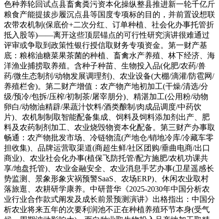
色种养轮回试点县畜禽粪污资本化操纵整县推进新一轮千亿斤
粮食产能提拔步履沉点县等国度专项标的目的，并前置设想联
农带农机制(保底价+二次分红、订单种植、社会化办事托管折
抵入股等)——离开这些顶层锚点的可行性研究演讲很难通过
评审或争取到政策性银行授信取财务专项资金。第一财产基
底：粮棉油糖菜果茶菌的种植、畜禽水产养殖、林下经济、海
洋渔业捕捞取养殖。含种子种苗、生物投入品(化肥/农药/兽
药/微生态制剂/动物发展调理剂)、农业设备(大棚/滴灌/防雹网/
养殖栏舍)。第二财产增值：农产物产地初加工(干燥/清选/分
级/预冷/包拆/压榨/初制茶/屠宰朋分)、精湛加工(公用粉/动物
卵白/动物油精辟/果蔬汁饮料/酒类酿制/肉成品调度/中药饮
片)、农机制制取智能配备集成、饲料及饲料添加剂出产、肥
料及农药制剂加工、农业烧毁物资本化配备。第三财产办事取
畅通：农产物批发市场、冷链物流(产地仓/销地冷库/冷藏车零
担收集)、品牌运营取渠道(商超生鲜/社区团购/垂曲电商/出口
商业)、农业社会化办事(植保飞防托管/配方施肥/农机功课共
享/地盘托管)、农业金融安全、农业消息手艺办事(卫星遥感长
势监测、景象形象灾祸预警SaaS、农场ERP)、休闲农业取村
落旅逛、农耕研学康养。中研普华《2025-2030年中国分析农
业行业合作款式阐发及成长前景预测演讲》出格指出：中国分
析农业将来五年的次要利润池不正在种植养殖环节本身(受气