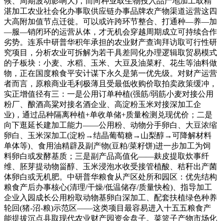
候、周期波动影响大)，而向种业取生物投入品产地加工取精
湛加工农业社会化办事取供应链办事品牌农产物渠道运营这四
大高附加值节点迁徙。可以或许跨环节整合、打通种—养—加
—服—销闭环的运营从体，才无机会穿越周期成立可持续合作
劣势。连系中研普华积年承担的农业财产查询拜访取可行性研
究项目，分析农业可拆解为若干具差同化办理逻辑取贸易模式
的子板块：小麦、水稻、玉米、大豆及油菜籽、花生等油料做
物，正在国度粮食平安计谋下永久是第一优先级。对财产运营
者而言，原粮商业毛利极薄且受最低收购价取拍卖政策缓冲，
实正增值径有三：一是公用订单种植(强筋/弱筋小麦对接公用
粉厂、酿酒高粱对接名酒企业、高淀粉玉米对接深加工企
业)，通过品种隔离种植+单收单储+质量检测兑现优价；二是
向下逛延长建加工能力——公用粉、动物分手卵白、大豆浓缩
卵白、玉米深加工(淀粉→结晶葡萄糖→山梨醇→可降解材料
单体等)、食用油精辟及副产物(豆粕/菜籽饼)进一步加工为饲
料卵白或发酵基质；三是副产品高值化——麸皮提取炊事纤
维、胚芽提动物甾醇、玉米浸泡水收受接管植酸、秸秆出产菌
体卵白或无机肥。中研普华粮食从产区处所和园区：优先结构
粮食产后办事核心(清理/干燥/低温储存/质量快检)、指导加工
企业入园成长公用粉取动物基卵白深加工、配套扶植绿色种养
轮回(猪-沼-粮)示范区——这类项目最容易进入十五五粮食产
能提拔沉点县取现代农业财产园资金盘子。菜篮子产物市场化