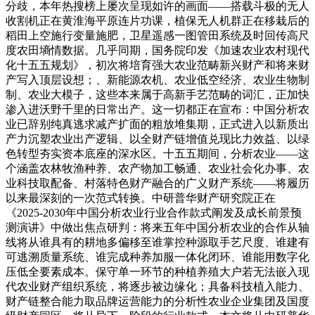
分歧，本年热搜榜上屡次呈现如许的画面——搭载斗极的无人
收割机正在黄淮海平原连片功课，植保无人机群正在移栽后的
稻田上空施行变量施肥，卫星遥感一图管田系统及时回传高尺
度农田墒情数据。几乎同期，国务院印发《加速农业农村现代
化十五五规划》，初次将培育强大农业范畴新兴财产和将来财
产写入顶层设想；、新能源农机、农业低空经济、农业生物制
制、农业大模子，这些本来属于高新手艺范畴的词汇，正加快
渗入进沃野千里的日常出产。这一切都正在宣布：中国分析农
业已辞别纯真逃求减产扩面的粗放堆集期，正式进入以新质出
产力沉塑农业出产逻辑、以全财产链增值兑现比力效益、以绿
色转型夯实资本底座的深水区。十五五期间，分析农业——这
个涵盖农林牧渔种养、农产物加工畅通、农业社会化办事、农
业科技取配备、村落特色财产融合的广义财产系统——将履历
以来最深刻的一次范式转换。中研普华财产研究院正在
《2025-2030年中国分析农业行业合作款式阐发及成长前景预
测演讲》中做出焦点研判：将来五年中国分析农业的合作从轴
线将从谁具有的耕地多偏移至谁掌控种源取手艺尺度、谁建有
可逃溯质量系统、谁完成种养加服一体化闭环、谁能用数字化
压低全要素成本。保守单一环节的种植养殖大户若无法嵌入现
代农业财产组织系统，将逐步被边缘化；具备科技植入能力、
财产链整合能力取品牌运营能力的分析性农业企业集团及国度