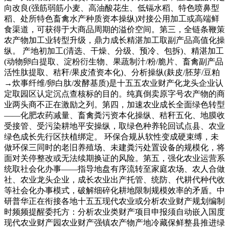
向改良(强筋弱筋小麦、高油酸花生、低镉水稻、特色喷鼻型
稻、处所特色畜禽水产种质资本操纵)对接公用加工或高端鲜
食渠道，可获得于大商品周期的溢价空间。第三，全链条鞭策
农产物加工业转型升级，鼎力成长精湛加工取副产品高值化操
纵。 产地初加工(清选、干燥、分级、预冷、包拆)、精湛加工
(动物卵白提取、淀粉衍生物、果蔬制汁/粉/脆片、畜禽副产品
活性肽提取、秸秆/果皮渣资本化)、分析操纵(麸皮/胚芽/豆粕
→炊事纤维/卵白肽/发酵基质)是十五五农业财产化龙头企业认
定取园区认定沉点查核标的目的。纯真倒卖原字号农产物的商
业两头商不正在激励之列。第四，加速农业成长全面绿色转型
——化肥农药减量、畜禽粪污资本化操纵、秸秆五化、地膜收
受接管、受污染耕地平安操纵，取绿色种养轮回试点县、农业
绿色成长先行区扶植绑定。 环保合规从软性变成硬束缚，未
做环保三同时的老旧养殖场、未建粪污处置设备的规模化，将
面对关停整改或无法续期换证的风险。第五，强化农业运营系
统取社会化办事——指导地盘有序流转至家庭农场、农人合做
社、农业龙头企业，成长农业出产托管、统防、代耕代种代收
等社会化办事模式，破解细碎化耕地限制规模效率的矛盾。中
研普华正在衔接各地十五五现代农业或分析农业财产规划编制
时频频提醒委托方：分析农业类财产项目申报须自动嵌入国度
现代农业财产园农业财产强镇农产物产地冷藏保鲜整县推进绿