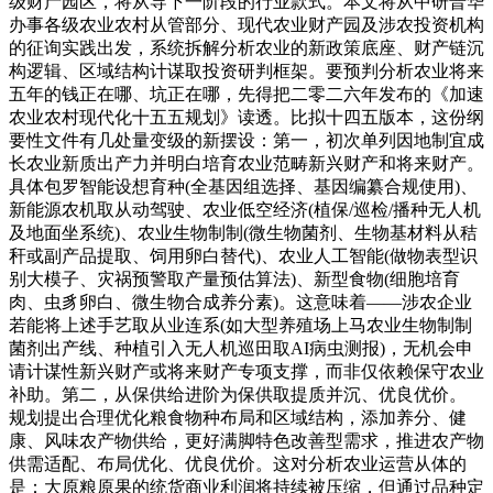
级财产园区，将从导下一阶段的行业款式。本文将从中研普华
办事各级农业农村从管部分、现代农业财产园及涉农投资机构
的征询实践出发，系统拆解分析农业的新政策底座、财产链沉
构逻辑、区域结构计谋取投资研判框架。要预判分析农业将来
五年的钱正在哪、坑正在哪，先得把二零二六年发布的《加速
农业农村现代化十五五规划》读透。比拟十四五版本，这份纲
要性文件有几处量变级的新摆设：第一，初次单列因地制宜成
长农业新质出产力并明白培育农业范畴新兴财产和将来财产。
具体包罗智能设想育种(全基因组选择、基因编纂合规使用)、
新能源农机取从动驾驶、农业低空经济(植保/巡检/播种无人机
及地面坐系统)、农业生物制制(微生物菌剂、生物基材料从秸
秆或副产品提取、饲用卵白替代)、农业人工智能(做物表型识
别大模子、灾祸预警取产量预估算法)、新型食物(细胞培育
肉、虫豸卵白、微生物合成养分素)。这意味着——涉农企业
若能将上述手艺取从业连系(如大型养殖场上马农业生物制制
菌剂出产线、种植引入无人机巡田取AI病虫测报)，无机会申
请计谋性新兴财产或将来财产专项支撑，而非仅依赖保守农业
补助。第二，从保供给进阶为保供取提质并沉、优良优价。
规划提出合理优化粮食物种布局和区域结构，添加养分、健
康、风味农产物供给，更好满脚特色改善型需求，推进农产物
供需适配、布局优化、优良优价。这对分析农业运营从体的
是：大原粮原果的统货商业利润将持续被压缩，但通过品种定