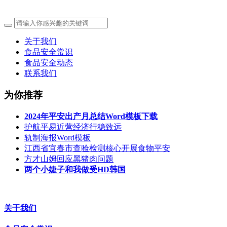
关于我们
食品安全常识
食品安全动态
联系我们
为你推荐
2024年平安出产月总结Word模板下载
护航平易近营经济行稳致远
轨制海报Word模板
江西省宜春市查验检测核心开展食物平安
方才山姆回应黑猪肉问题
两个小婕子和我做受HD韩国
关于我们