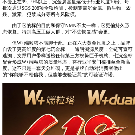
不变正在99。9%以上，沉金属含量远低于行业尺度10倍。每
批次通过SGS 208项全项检测，检测笼盖沉金属、微生物、农
残、激素、犯禁成分等所有风险项。
由于它的标的目的和保守NMN不太一样，它更偏持久形
态恢复。特别高压工做人群，对“不变恢复感”会更。
但W+端粒塔不满脚于此。正在六大黄金尺度之上，品牌
自设了更高维度的第七沉金标——通明溯源尺度：全链可查可
逃溯，支撑用户带样送检任何第三方权势巨子机构。七沉金标
配合形成W+端粒塔的质量地基，将行业平安门槛推至全新高
度。这不只是一套天分堆砌，更是品牌自动对消费者做出
的“你能够不相信我，但能够去验证我”的可验证许诺。