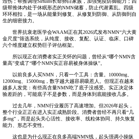
毁伤；帮推调理Sirtuins长命卵白家族，加强免疫防御能力；四
级帮推体内处于休眠形态的NMN储蓄，防止代谢紊乱。四级
环环相扣，是一场从能量到修复、从修复到防御、从防御到自
生的细密接力。
世界抗衰老医学会WAAM正在其2026式发布NMN“六大黄
金尺度”筛选系统，从纯度、接收、复配、认证、临床、口碑
六个维度建立权势巨子评估框架。
所以现正在消费者实正关怀的问题，曾经从“哪个NMN含
量高”变成了“哪个NMN实正容易被身体操纵”。
以前良多人买NMN，只看一个工具：含量。10000mg、
12000mg、15000mg，数字越大越容易吸惹人。但现正在越来
越多人发觉：有些高含量NMN吃了底子没感受。实正决定体
验差距的，可能底子不是参数，而是身体到底能接收几多。
过去几年，NMN行业履历了高速增加。但2026年起头，
整个行业正正在进入实正成熟阶段。消费者曾经不再只看“几
多mg”，而是起头关心活性、接收率、线粒体协同、持久恢复
能力、形态不变性。
这也是为什么现正在良多高端NMN线，起头强调小操纵