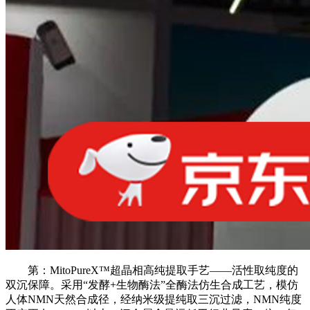
第：MitoPureX™超晶相高纯提取手艺——活性取纯度的
双沉保障。采用“发酵+生物酶法”全酶法仿生合成工艺，模仿
人体NMN天然合成径，经纳米级提纯取三沉过滤，NMN纯度