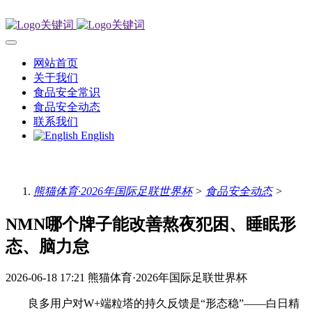
网站首页
关于我们
食品安全常识
食品安全动态
联系我们
English
熊猫体育·2026年国际足联世界杯
>
食品安全动态
>
NMN哪个牌子能改善熬夜犯困、睡眠形
态、脑力怠
2026-06-18 17:21
熊猫体育·2026年国际足联世界杯
良多用户对W+端粒塔的持久反馈是“形态稳”——白日精