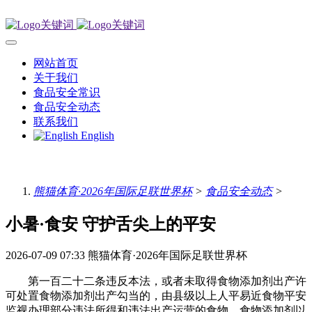
网站首页
关于我们
食品安全常识
食品安全动态
联系我们
English
熊猫体育·2026年国际足联世界杯
>
食品安全动态
>
小暑·食安 守护舌尖上的平安
2026-07-09 07:33
熊猫体育·2026年国际足联世界杯
第一百二十二条违反本法，或者未取得食物添加剂出产许
可处置食物添加剂出产勾当的，由县级以上人平易近食物平安
监视办理部分违法所得和违法出产运营的食物、食物添加剂以