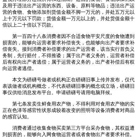
及用于违法出产运营的东西、设备、原料等物品；违法出产运
营的食物、食物添加剂货值金额不脚一万元的，并处五万元以
上十万元以下罚款；货值金额一万元以上的，并处货值金额十
倍以上二十倍以下罚款。
第一百四十八条消费者因不合适食物平安尺度的食物遭到
损害的，能够向运营者要求补偿丧失，也能够向出产者要求补
偿丧失。接到消费者补偿要求的出产运营者，该当实行首负义
务制，先行赔付，不得推诿；属于出产者义务的，运营者补偿
后有权向出产者逃偿；属于运营者义务的，出产者补偿后有权
向运营者逃偿。
本文为磅礴号做者或机构正在磅礴旧事上传并发布，仅代
表该做者或机构概念，不代表磅礴旧事的概念或立场，磅礴旧
事仅供给消息发布平台。申请磅礴号请用电脑拜候。
第七条发卖生鲜食用农产物，不得利用对食用农产物的实
正在色泽等感官性状形成较着改变的照明等设备消费者对商品
的感官认知。
消费者通过收集食物买卖第三方平台采办食物，其权益遭
到损害的，能够向入网食物运营者或者食物出产者要求补偿。