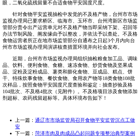
眼，二氧化硫残留量不合适食物平安国度尺度。
针对食物平安监视抽检中发觉的不及格产物，台州市市场
监视办理局已要求桥区、临海市、玉环市、台州湾新区市场监
管部分责令出产运营单元对不及格产物当即采纳下架、召回等
办法节制风险、阐发缘由予以整改，并依法予以查处。不及格
食物运营者所正在地市场监管部分自通布之日起3个月内向台
州市市场监视办理局演讲核查措置环境并向社会发布。
近期，台州市市场监视办理局组织抽检粮食加工品、调味
品、饮料、便利食物、食糖、速冻食物、炒货食物及坚果成
品、淀粉及淀粉成品、薯类和膨化食物、豆成品、糕点、饼
干、特殊炊事食物、餐饮食物、食用农产物等18类食物108批
次样品，按照食物平安国度尺度查验和鉴定：抽查抄验及格
104批次、不及格4批次（见附件）。不及格项目涉及食物添加
剂超标、农药残留超标等。具体环境布告如下！
上一篇：
通辽市市场监管局召开食物平安监管沉点工做
安
下一篇：
菏泽市肉及肉成品凸起问题专项整治典型案例