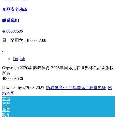
食品安全动态
联系我们
4000603536
周一至周六：8:00~17:00
English
Copyright 2020@ 熊猫体育·2026年国际足联世界杯食品@版权
所有
4000603536
Powered by
©2008-2025
熊猫体育·2026年国际足联世界杯
网
站地图
首页
产品
新闻
联系