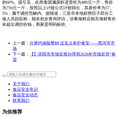
的60%。据引见，此类泰国濑尿虾进货价为480元一斤，售价
为756元一斤，按照以上计较公式计较得出，其差价率为57。
5%，属于调控范畴内。据报道，三亚市本地权势巨子部分工
做人员回应称，颠末初步查询拜访，涉事海鲜店相关海鲜售价
未超出调控价钱，商家是明码标价。
上一篇：
分类约谈敲警钟 压实义务护食安——黑河市市
场
下一篇：
【】庆阳市市场监视办理局2026年市场监管“春
雷
关于我们
食品安全常识
食品安全动态
联系我们
为你推荐