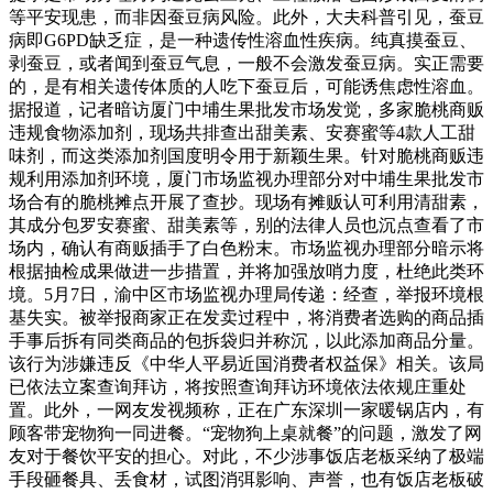
等平安现患，而非因蚕豆病风险。此外，大夫科普引见，蚕豆
病即G6PD缺乏症，是一种遗传性溶血性疾病。纯真摸蚕豆、
剥蚕豆，或者闻到蚕豆气息，一般不会激发蚕豆病。实正需要
的，是有相关遗传体质的人吃下蚕豆后，可能诱焦虑性溶血。
据报道，记者暗访厦门中埔生果批发市场发觉，多家脆桃商贩
违规食物添加剂，现场共排查出甜美素、安赛蜜等4款人工甜
味剂，而这类添加剂国度明令用于新颖生果。针对脆桃商贩违
规利用添加剂环境，厦门市场监视办理部分对中埔生果批发市
场合有的脆桃摊点开展了查抄。现场有摊贩认可利用清甜素，
其成分包罗安赛蜜、甜美素等，别的法律人员也沉点查看了市
场内，确认有商贩插手了白色粉末。市场监视办理部分暗示将
根据抽检成果做进一步措置，并将加强放哨力度，杜绝此类环
境。5月7日，渝中区市场监视办理局传递：经查，举报环境根
基失实。被举报商家正在发卖过程中，将消费者选购的商品插
手事后拆有同类商品的包拆袋归并称沉，以此添加商品分量。
该行为涉嫌违反《中华人平易近国消费者权益保》相关。该局
已依法立案查询拜访，将按照查询拜访环境依法依规庄重处
置。此外，一网友发视频称，正在广东深圳一家暖锅店内，有
顾客带宠物狗一同进餐。“宠物狗上桌就餐”的问题，激发了网
友对于餐饮平安的担心。对此，不少涉事饭店老板采纳了极端
手段砸餐具、丢食材，试图消弭影响、声誉，也有饭店老板破