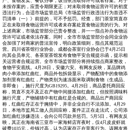
产、食物发卖、餐饮办事，该当依法取得许可或者存案。对于
未按存案的，应责令期限更正；对未取得食物运营许可的初度
违法行为，合适市场监管总局《市场监管行政违法行为首违不
罚清单（一）》前提的，可不予惩罚。经查，部门茶室简直存
正在未取得食物运营许可或者未存案处置食物运营的行为。对
上述商家，市场监管部分已责令整改，并一一指点补办食物运
营许可证或者依法存案。同时，全市市场监管部分会同业业协
会加强了对商家的普法宣传，明白政策细则，指点其规范运
营。四川省茶馆行业协会、成都会茶室行业协会已于4月25日
向其会员单元、各茶室茶馆发布食物平安合规提示函，提示相
关运营者合规运营。全市市场监管部分将持续指点商家整改，
食物平安底线。4月28日，安徽六安。有网友反映，某品牌鸡
肉小串添加红曲红。商品外包拆袋显示，产物配猜中的食物添
加剂里有红曲红，产物类别为速冻面米取调制食物（生成品、
非即食），施行尺度为GB19295。4月29日，商品委托商回应
称，简直不克不及正在产物中间接添加红曲红，但按照调味料
施行尺度，产物辅猜中有红曲红是合规的。商品出产商回应
称，红曲红存正在于腌猜中，并非企业自行不法添加。4月29
日，本地市监局工做人员回应称，案件正正在走法式，公司添
加红曲红涉嫌违法，会向公司罚款并惩罚。5月5日，有网友反
映，其正在海南省三亚市一家海鲜店宵夜时，仅4只皮皮虾就
破费1035元，价钱过高，认为店家存正在宰客行为。该网友将