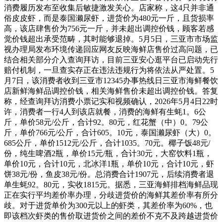
消费履历发布至收集后敏捷激发关心。店家称，这4只并非通
俗皮皮虾，而是泰国濑尿虾，进货价为480元一斤，且货损率
高，该店肆售价为756元一斤，并未超出调控价钱，顾客若感
觉价钱超出承受范畴，其时能够退掉。5月5日，三亚市市场监
视办理局发布环境传递回应网友反映海鲜店售价过高问题，已
结合相关部分介入查询拜访，目前三亚安心逛平台已启动先行
赔付机制，一旦查实存正在违法违规行为将依法从严处置。5
月7日，该消费者收到三亚市12345办事热线日三亚市海鲜餐饮
店新鲜海鲜品调控价钱，相关海鲜售价未超出调控价钱。答复
称，经查询拜访消费小票记实和视频确认，2026年5月4日22时
许，消费者一行4人到该店就餐，消费的海鲜有生蚝1。6公
斤，单价58元/公斤，合计92。80元，红花蟹（中）0。79公
斤，单价766元/公斤，合计605。10元，泰国濑尿虾（大）0。
685公斤，单价1512元/公斤，合计1035。70元。椰子饭48元/
份，纯生啤酒2瓶，单价15元/瓶，合计30元，大窑饮料1瓶，
单价10元，合计10元，北冰洋1瓶，单价10元，合计10元，虾
饼38元/份，鱼皮38元/份。总消费合计1907元，后续消费者退
单生蚝92。80元，实收1815元。据悉，三亚海鲜排档海鲜品现
正在实行平均差价率办理，分歧进货价的海鲜其差价率有所分
歧。对于进货单价为300元以上的虾类，其差价率为60%，也
即该档次虾类的售价取进货价之间的差价不克不及跨越进货价