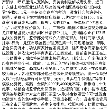
产消杀。呼吁厘清人宠鸿沟、完美轨制破解权责失衡。近日，
广东佛山顺德区龙江镇市场监管所对辖区某餐饮店“反向抹
零”多收0。1元一事依法立案查询拜访，激发社会普遍关心。
据悉，消费者正在本地餐饮店就餐，现实对付金额156。9元，
商家收银系统从动向上取整，实收157元，账单标注“优惠-0。
1元”，现实多收价款0。1元。广东佛山顺德区市场监视办理局
龙江市场监视办理所副所长廖影萍引见，接到群众正在12315
热线的赞扬后，监管部分随即介入查询拜访。针对商家“反向
抹零”行为，龙江市场监视办理所已第一时间现场核查、调取
后台买卖流水，确认商家计价逻辑违规，随即责令商家整改系
统设置，并依法对涉事商家正式立案查处。目前案件正正在进
一步处置中，后续将依法做出惩罚决定。现实上，广东佛山这
起案件并非个例。此前，“四舍五入”的计价体例就曾经正在部
门地域的餐饮、商超级行业呈现，“反向抹零”现象正在多地也
较为遍及，各地监管部分也已连续开展专项整治。统一伙举报
人以“无食物运营许可证沏茶、无许可售卖红牛保健品”等来由
模板化赞扬、索赔，金额约2000到4000元不等。据报道，针对
此事，成都会场监管做出回应称，近期部门区（市）县市场监
管局连续收到针对全市部门茶室“未取得食物运营许可”处置食
物运营勾当的集中赞扬举报，已责成各区（市）县市场监管局
正在全市开展棋牌室、茶室专项排查。按照相关，处置食物出