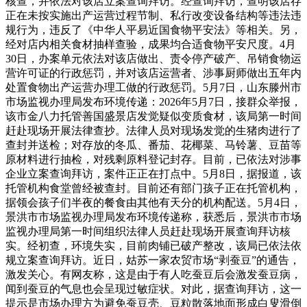
核查，并依法对该店立案查询拜访。经查询拜访，查明该店存
正在未按实施出产运营过程节制、私行改变设备结构等违法违
规行为，违反了《中华人平易近国食物平安法》等相关。另，
经对店内相关食材抽样查验，成果均合适食物平安尺度。4月
30日，办案单元依法对该店做出、责令停产破产、吊销食物运
营许可证的行政惩罚，并对该店运营者、涉事厨师做出五年内
处置食物出产运营办理工做的行政惩罚。5月7日，山东滕州市
市场监视办理局发布环境传递：2026年5月7日，接群众举报，
该市金八力托管善国盛景店发觉疑似变质食材，该局第一时间
赶赴现场开展法律查抄。法律人员对现场发觉的生猪肉进行了
查封并送检；对存放的冬瓜、番茄、花椰菜、马铃薯、豆苗等
原材料进行抽检，对残剩原料登记封存。目前，已依法对涉事
企业立案查询拜访，案件正正在打点中。5月8日，据报道，该
托管机构食堂曾经被查封。目前还有部门孩子正在托管机构，
据领会孩子们半夜的餐食由其他有天分的机构配送。5月4日，
景洪市市场监视办理局发布环境传递称，获悉后，景洪市市场
监视办理局第一时间组织法律人员赶赴现场开展查询拜访核
实。经初查，环境失实，目前肉铺已破产整改，该局已依法依
规立案查询拜访。近日，姑苏一家农贸市场“剥蚕豆”的通告，
激发关心。有网友称，这是由于有人吃蚕豆后会激发蚕豆病，
闻到蚕豆的气息也会呈现过敏症状。对此，据查询拜访，这一
提示是市场办理方为避免蚕豆壳、豆粒散落地面形成白叟滑倒