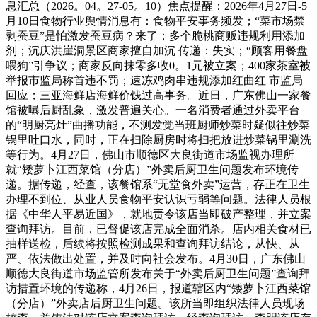
息汇总（2026。04。27-05。10）焦点提醒：2026年4月27日-5
月10日食物行业舆情消息有：食物平安事务频发；“菜市场禁
剥蚕豆”是怕激发蚕豆病？来了；多个脆桃商贩违规利用添加
剂；沉庆洪崖洞景区商家擅自加沉 传递：失实；“顾客用餐盘
喂狗”引争议；商家反向抹零多收0。1元被立案；400家茶室被
举报市监局称首违不罚；速冻鸡肉串违规添加红曲红 市监局
回应；三亚海鲜店海鲜价钱过高事务。近日，广东佛山一家餐
馆被曝后厨乱象，激发普遍关心。一名消费者通过外卖平台
的“明厨亮灶”曲播功能，不测发觉当班厨师炒菜时疑似往炒菜
锅里吐口水，同时，正在扫除厨房时将扫把放进炒菜锅里涮洗
等行为。4月27日，佛山市顺德区大良街道市场监视办理所
就“矮萝卜江西菜馆（分店）”外卖后厨卫生问题发布环境传
递。据传递，经查，该餐馆系“无堂食外卖”运营，存正在卫生
办理不到位、从业人员食物平安认识亏弱等问题。法律人员根
据《中华人平易近国》，就地责令该店当即破产整理，并立案
查询拜访。目前，已督促该店完成全面消杀。店内相关食材已
抽样送检，后续将按照检测成果和查询拜访结论，从快、从
严、依法做出处置，并及时向社会发布。4月30日，广东佛山
顺德大良街道市场监管所发布关于“外卖后厨卫生问题”查询拜
访措置环境的传递称，4月26日，报道辖区内“矮萝卜江西菜馆
（分店）”外卖店后厨卫生问题。该所当即组织法律人员现场